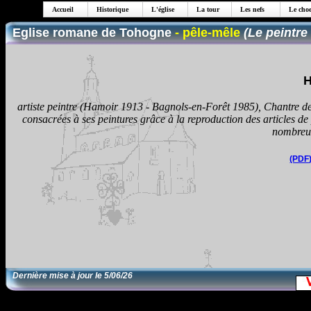
Accueil
Historique
L'église
La tour
Les nefs
Le choe
Eglise romane de Tohogne
- pêle-mêle
(Le peintre
H
artiste peintre (Hamoir 1913 - Bagnols-en-Forêt 1985), Chantre de
consacrées à ses peintures grâce à la reproduction des articles de 
nombreux 
(PDF)
Dernière mise à jour le
5/06/26
EditRegion5
30/11/13