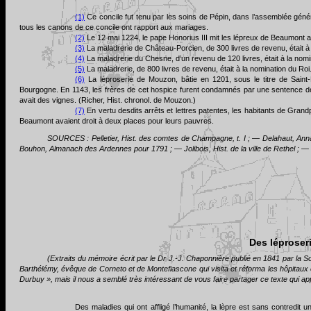
(1)
Ce concile fut tenu par les soins de Pépin, dans l’assemblée gén
tous les canons de ce concile ont rapport aux mariages.
(2)
Le 12 mai 1224, le pape Honorius III mit les lépreux de Beaumont a
(3)
La maladrerie de Château-Porcien, de 300 livres de revenu, était à
(4)
La maladrerie du Chesne, d’un revenu de 120 livres, était à la nom
(5)
La maladrerie, de 800 livres de revenu, était à la nomination du Roi
(6)
La léproserie de Mouzon, bâtie en 1201, sous le titre de Saint
Bourgogne. En 1143, les frères de cet hospice furent condamnés par une sentence de l’
avait des vignes. (Richer, Hist. chronol. de Mouzon.)
(7)
En vertu desdits arrêts et lettres patentes, les habitants de Grand
Beaumont avaient droit à deux places pour leurs pauvres.
SOURCES : Pelletier, Hist. des comtes de Champagne, t. I ; — Delahaut, Ann
Bouhon, Almanach des Ardennes pour 1791 ; — Jolibois, Hist. de la ville de Rethel ; — 
Des léproser
(Extraits du mémoire écrit par le Dr J.-J. Chaponnière publié en 1841 par la 
Barthélémy, évêque de Corneto et de Montefiascone qui visita et réforma les hôpitaux et
Durbuy », mais il nous a semblé très intéressant de vous faire partager ce texte qui ap
Des maladies qui ont affligé l’humanité, la lèpre est sans contredit u