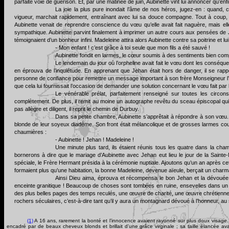
parfaite voie de guérison. Et, par une matinée de juin, Aubinette vint lui annoncer qu’enfi
La joie la plus pure inondait l’âme de nos héros, jugez-en : quand, c
vigueur, marchait rapidement, entraînant avec lui sa douce compagne. Tout à coup, l’or
Aubinette venait de reprendre conscience du vœu qu’elle avait fait naguère, mais elle
sympathique. Aubinette parvint finalement à imprimer un autre cours aux pensées de J
témoignaient d’un bonheur infini. Madeleine attira alors Aubinette contre sa poitrine et lui 
- Mon enfant ! c’est grâce à toi seule que mon fils a été sauvé !
Aubinette fondit en larmes, le cœur soumis à des sentiments bien com
Le lendemain du jour où l’orpheline avait fait le vœu dont les conséque
en éprouva de l’inquiétude. En apprenant que Jehan était hors de danger, il se rap
personne de confiance pour remettre un message important à son frère Monseigneur l’év
que cela lui fournissait l’occasion de demander une solution concernant le vœu fait par 
Le vénérable prélat, parfaitement renseigné sur toutes les circonst
complètement. De plus, il remit au moine un autographe revêtu du sceau épiscopal qui 
pas allègre et diligent, il reprit le chemin de Durbuy.
Dans sa petite chambre, Aubinette s’apprêtait à répondre à son vœu. Ell
blonde de leur soyeux diadème. Son front était mélancolique et de grosses larmes coul
chaumières :
- Aubinette ! Jehan ! Madeleine !
Une minute plus tard, ils étaient réunis tous les quatre dans la cha
bornerons à dire que le mariage d’Aubinette avec Jehan eut lieu le jour de la Sainte
spéciale, le Frère Hermant présida à la cérémonie nuptiale. Ajoutons qu’un an après cet
formaient plus qu’une habitation, la bonne Madeleine, devenue aïeule, berçait un charm
Ainsi Dieu aima, éprouva et récompensa le bon Jehan et la dévouée 
enceinte granitique ! Beaucoup de choses sont tombées en ruine, ensevelies dans u
des plus belles pages des temps reculés, une œuvre de charité, une œuvre chrétienne po
rochers séculaires, c’est-à-dire tant qu’il y aura un montagnard dévoué à l’honneur, au 
(1)
A 16 ans, rarement la bonté et l’innocence avaient rayonné sur plus doux visage. 
encadré par de beaux cheveux blonds et brillait d’une grâce virginale ; sa taille élancée av