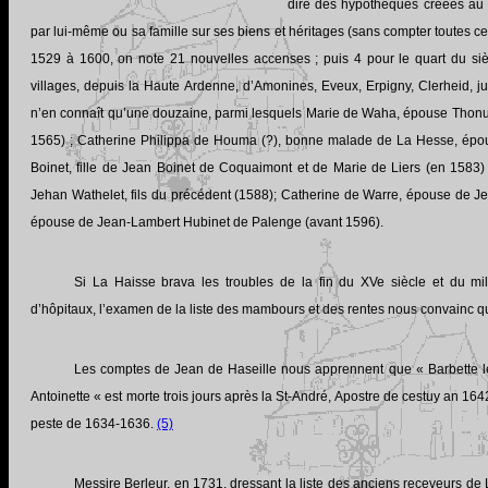
dire des hypothèques créées au p
par lui-même ou sa famille sur ses biens et héritages (sans compter toutes ce
1529 à 1600, on note 21 nouvelles accenses ; puis 4 pour le quart du siè
villages, depuis la Haute Ardenne, d’Amonines, Eveux, Erpigny, Clerheid, ju
n’en connaît qu’une douzaine, parmi lesquels Marie de Waha, épouse Thonus 
1565) ; Catherine Philippa de Houma (?), bonne malade de La Hesse, épous
Boinet, fille de Jean Boinet de Coquaimont et de Marie de Liers (en 1583) 
Jehan Wathelet, fils du précédent (1588); Catherine de Warre, épouse de J
épouse de Jean-Lambert Hubinet de Palenge (avant 1596).
Si La Haisse brava les troubles de la fin du XVe siècle et du m
d’hôpitaux, l’examen de la liste des mambours et des rentes nous convainc qu
Les comptes de Jean de Haseille nous apprennent que « Barbette le
Antoinette « est morte trois jours après la St-André, Apostre de cestuy an 
peste de 1634-1636.
(5)
Messire Berleur, en 1731, dressant la liste des anciens receveurs de