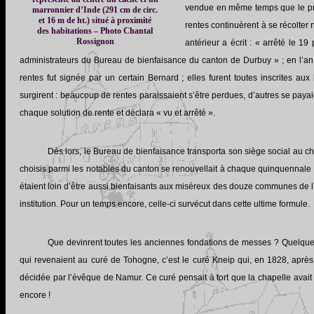
vendue en même temps que le presb
marronnier d’Inde (291 cm de circ.
et 16 m de ht.) situé à proximité
rentes continuèrent à se récolter
des habitations – Photo Chantal
Rossignon
antérieur a écrit : « arrêté le 1
administrateurs du Bureau de bienfaisance du canton de Durbuy » ; en l’an 
rentes fut signée par un certain Bernard ; elles furent toutes inscrites a
surgirent : beaucoup de rentes paraissaient s’être perdues, d’autres se pa
chaque solution de rente et déclara « vu et arrêté ».
Dès lors, le Bureau de bienfaisance transporta son siège social au 
choisis parmi les notables du canton se renouvellait à chaque quinquennale ;
étaient loin d’être aussi bienfaisants aux miséreux des douze communes de l
institution. Pour un temps encore, celle-ci survécut dans cette ultime formule.
Que devinrent toutes les anciennes fondations de messes ? Quelque
qui revenaient au curé de Tohogne, c’est le curé Kneip qui, en 1828, après
décidée par l’évêque de Namur. Ce curé pensait à tort que la chapelle avait
encore !