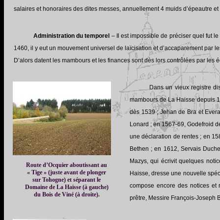
salaires et honoraires des dites messes, annuellement 4 muids d’épeautre et u
Administration du temporel
– Il est impossible de préciser quel fut 
1460, il y eut un mouvement universel de laïcisation et d’accaparement par l
D’alors datent les mambours et les finances sont dès lors contrôlées par les 
Dans un vieux registre di
mambours de La Haisse depuis 152
dès 1539 ; Jehan de Bra et Ever
Lonard ; en 1567-69, Godefroid de
une déclaration de rentes ; en 15
Bethen ; en 1612, Servais Duche
Mazys, qui écrivit quelques noti
Route d’Ocquier aboutissant au
« Tige » (juste avant de plonger
Haisse, dresse une nouvelle spéc
sur Tohogne) et séparant le
compose encore des notices et r
Domaine de La Haisse (à gauche)
du Bois de Viné (à droite).
prêtre, Messire François-Joseph B