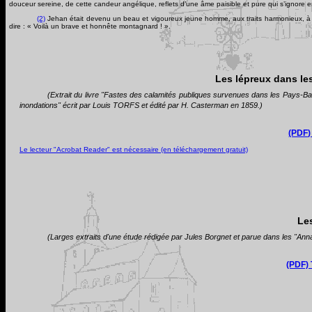
douceur sereine, de cette candeur angélique, reflets d’une âme paisible et pure qui s’ignore 
(2)
Jehan était devenu un
beau et vigoureux jeune homme, aux traits harmonieux, à l’a
dire : « Voilà un brave et honnête montagnard ! ».
Les lépreux dans les
(Extrait du livre "Fastes des calamités publiques survenues dans les Pays-Bas
inondations" écrit par Louis TORFS et édité par H. Casterman en 1859.)
(PDF)
Le lecteur "Acrobat Reader" est nécessaire (en téléchargement gratuit)
Le
(Larges extraits d'une étude rédigée par Jules Borgnet et parue dans les "An
(PDF) 