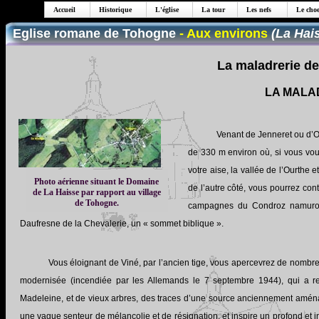
Accueil
Historique
L'église
La tour
Les nefs
Le choe
Eglise romane de Tohogne
- Aux environs
(La Hais
La maladrerie de
LA MALA
Venant de Jenneret ou d’Ou
de 330 m environ où, si vous vou
votre aise, la vallée de l’Ourthe
Photo aérienne situant le Domaine
de l’autre côté, vous pourrez co
de La Haisse par rapport au village
de Tohogne.
campagnes du Condroz namurois 
Daufresne de la Chevalerie, un « sommet biblique ».
Vous éloignant de Viné, par l’ancien tige, vous apercevrez de nombreu
modernisée (incendiée par les Allemands le 7 septembre 1944), qui a re
Madeleine, et de vieux arbres, des traces d’une source anciennement aména
une vague senteur de mélancolie et de résignation, et inspire un profond et in