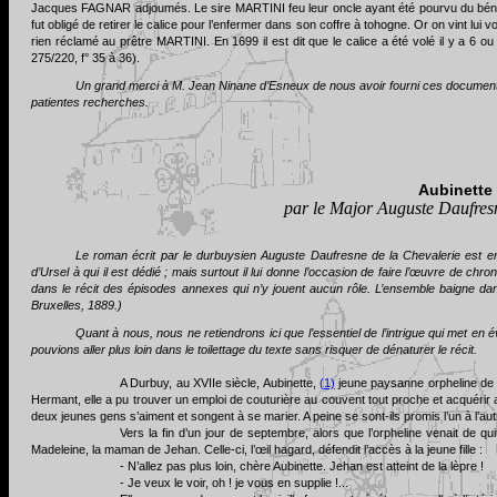
Jacques FAGNAR adjoumés. Le sire MARTINI feu leur oncle ayant été pourvu du bénéf
fut obligé de retirer le calice pour l’enfermer dans son coffre à tohogne. Or on vint lui
rien réclamé au prêtre MARTINI. En 1699 il est dit que le calice a été volé il y a 
275/220, f° 35 à 36).
Un grand merci à M. Jean Ninane d’Esneux de nous avoir fourni ces documents
patientes recherches.
Aubinette
par le Major Auguste Daufresn
Le roman écrit par le durbuysien Auguste Daufresne de la Chevalerie est e
d’Ursel à qui il est dédié ; mais surtout il lui donne l’occasion de faire l’œuvre de ch
dans le récit des épisodes annexes qui n’y jouent aucun rôle. L’ensemble baigne dans
Bruxelles, 1889.)
Quant à nous, nous ne retiendrons ici que l’essentiel de l’intrigue qui met en 
pouvions aller plus loin dans le toilettage du texte sans risquer de dénaturer le récit.
A Durbuy, au XVIIe siècle, Aubinette,
(1)
jeune paysanne orpheline de
Hermant, elle a pu trouver un emploi de couturière au couvent tout proche et acquérir a
deux jeunes gens s’aiment et songent à se marier. A peine se sont-ils promis l’un à l’aut
Vers la fin d’un jour de septembre, alors que l’orpheline venait de qu
Madeleine, la maman de Jehan. Celle-ci, l’œil hagard, défendit l’accès à la jeune fille :
- N’allez pas plus loin, chère Aubinette. Jehan est atteint de la lèpre !
- Je veux le voir, oh ! je vous en supplie !...