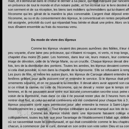
main, et il demeurait dans le chœur le dernier à sa place, qui était marquée par l’anc
en présence de tout le monde et d’un notaire public, et l’on écrivait sur le livre destin
son serment et de sa réception, les biens tant mobiliers qu’immobiliers qui lui étaient af
l’économe qui les gérait de la manière la plus convenable. L’argent était déposé entr
l’économe, au su et du consentement des lépreux, le convertissait en rentes perpétuelles
été assignée, précédé du curé qui répandait l’eau bénite et disait une prière. Alors on 
tous dînaient ensemble au frais du nouveau venu.
Du mode de vivre des lépreux
Comme les lépreux vivaient des pieuses aumônes des fidèles, il leur é
peu voyante, d’une laine peu précieuse, qui n’étaient ni rouges, ni verts, ni trop longs
chapelet d’au moins 25 pater. Les hommes, dans leur vie, leurs mœurs, leur conten
image de dévotion, celle de la Vierge Marie, ou un crucifix. Chaque lépreux devait dire 
fois, lors de la distribution des portions. Toutes les années, les lépreux devaient comm
si cela était possible, si non dans la chapelle de la léproserie. S’ils se refusaient à rem
Les jours de fête, et même les autres jours, les lépreux de Carouge allaient entendre la m
fenêtres grillées pour qu’ils pussent voir et entendre le service. Si le lépreux était p
ornements séparés, et on ne pouvait le lui interdire. Il devait alors avoir apporté son 
si ce n’était la sienne, ou celle de l’économe, qui ne devait y rester que le temps 
femmes, et ils ne pouvaient avoir entre eux aucune conversation secrète sous peine d
voisin de la léproserie, mais dans ce cas il ne pouvait rester plus de 3 heures hors d
rentrer était fixé, et celui qui aurait contrevenu eût été condamné pour chaque fois à 3
lépreux pouvaient sortir sans permission pour aller entendre la messe à Saint-Léger e
l’établissement les y appelait. – Tout lépreux célibataire qui avait manqué aux lois de la
Comme les lépreux réunis dans une léproserie faisaient collège et 
collégialement, toutes les fois que pour l’avantage de l’établissement il fallait agir, dé
où se rassemblait toute la communauté, et qui était considérée comme le lieu chapitral
chacun, à commencer par le curé, donnait en son ordre son vote selon Dieu et sa consc