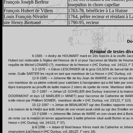
François Joseph Berleur
insepultus in choro capellae
François Hubert de Villers
1763-78, bénéficier à La Haisse
Louis François Nivarlet
1764, prêtre recteur et résidant à 
sire Henry Bertrand
1790-95, recteur
Do
Résumé de textes div
6-1565 - « Andry de HOUMART marit en 2es nopces à la veuffe Jacqu 
Hubert est redevable à l’église del Heesse de 6 st pour l’accense de Martin de Houma
requête de Michel LONARD (?), mambour de la Heesse » (HC Durbuy, vol. 14/113, f° 3
3-2-1575 - « Gilson LESCRINIER dit le gros GILSON de barvai fait do
rente. Guille SARTER les reçoit en tant que mambour de La Hesse » (HC Durbuy, vol. 1
12-8-1585 – « Jehenne fille de feu Jean de WARRE en son temps dm
son mambour de sa pleine volonté pour satisfaire à l’assignation qui a été faite par so
lèpre transporte au prouffit de ladite maison 2 stiers de spelte de rente. Mambour del
31-7-1587 - « Jehan LE GOHELIER dmt Durbuy transmet à la maison de
DODRIMONT et loys LE MARLIER (= MINET) pour l’accense de Catherine de WARE 
icelle mison par Philibert SOMER, mambour dicelle » (HC Durbuy, vol. 23/122, f° 113).
15-12-1587 – « Jehan de BRIALMONT sgr des Eneilles rapporte vestu
à la maison de la Heest que ledit Jehan de son vivant avait cédé au sgr des Eneilles en
13-7-1588 – « Jehenne fille Jehan de WARE en son vivant dmt à Borl
de rente sur la maison et terres appartenant à ladite jehenne situé audit Borlon et au
Heest » (HC Durbuy, vol. 24/123, f° 37).
6-4-1596 – « Adam et Noel beaux frères marit de Catherine et Jehe
empruntent à la Heest » (HC Durbuy, vol. 28/127, f° vers 18).