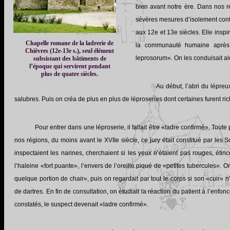
bien avant notre ère. Dans nos ré
sévères mesures d’isolement contr
aux 12e et 13e siècles. Elle inspir
Chapelle romane de la ladrerie de
la communauté humaine après a
Chièvres (12e-13e s.), seul élément
leprosorum». On les conduisait alo
subsistant des bâtiments de
l’époque qui servirent pendant
plus de quatre siècles.
Au début, l’abri du lépreu
salubres. Puis on créa de plus en plus de léproseries dont certaines furent r
Pour entrer dans une léproserie, il fallait être «ladre confirmé». To
nos régions, du moins avant le XVIIe siècle, ce jury était constitué par le
inspectaient les narines, cherchaient si les yeux n’étaient pas rouges, éti
l’haleine «fort puante», l’envers de l’oreille piqué de «petites tubercules». O
quelque portion de chair», puis on regardait par tout le corps si son «cuir» 
de dartres. En fin de consultation, on étudiait la réaction du patient à l’enfo
constatés, le suspect devenait «ladre confirmé».