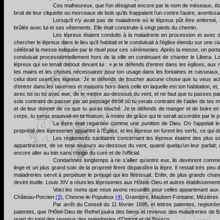
Ces malheureux, que l’on désignait encore par le nom de méseaux, étai
bruit de leur cliquette ou morceaux de bois qu’ils frappaient l’un contre l’autre, avertiss
Lorsqu’il n’y avait pas de maladrerie où le lépreux pût être enfermé, 
brûlée avec lui et ses vêtements. Elle était construite à vingt pieds du chemin.
Les lépreux étaient conduits à la maladrerie en procession et avec de
chercher le lépreux dans le lieu qu’il habitait et le conduisait à l’église étendu sur une c
célébrait la messe indiquée par le rituel pour ces cérémonies. Après la messe, on portait l
conduisait processionnellement hors de la ville en continuant de chanter le Libera. Lors
lépreux qui se tenait debout devant lui : « je te défends d’entrer dans les églises, aux
tes mains et les choses nécessaires pour ton usage dans les fontaines et ruisseaux, e
celui dont usent les lépreux. Je te défends de toucher aucune chose que tu veux ac
d’entrer dans les tavernes et maisons hors dans celle en laquelle est ton habitation, et
avec toi ou toi avec eux, de te mettre au-dessous du vent, et ne faut que tu passes pa
sois contraint de passer par un passage étroit où tu serais contraint de t’aider de tes
et de leur donner de ce que tu auras touché. Je te défends de manger et de boire e
corps, tu seras enseveli en ta maison, à moins de grâce qui te serait accordée par le pr
La lèpre était regardée comme une punition de Dieu. On l’appelait l
propriété des léproseries appartint à l’Église, et les lépreux en furent les serfs, ce qui 
Les règlements sanitaires concernant les lépreux étaient des plus sévèr
appartinssent, de se tenir toujours au-dessous du vent, quand quelqu’un leur parlait; 
encore aller au loin sans congé du curé et de l’official.
Condamnés longtemps à ne s’allier qu’entre eux, ils devinrent comme l
linge et un plus grand soin de la propreté firent disparaître la lèpre. Il restait très p
maladreries servit à perpétuer le préjugé qui les flétrissait. Enfin, de plus grands cha
devint inutile. Louis XIV a réuni les léproseries aux Hôtels-Dieu et autres établissement
Voici les noms que nous avons recueillis pour celles appartenant au
Château-Porcien
(3)
, Chesne-le-Populeux
(4)
, Grandpré, Maubert-Fontaine, Mézières
Par arrêt du Conseil du 11 février 1695, et lettres patentes, registrées
patentes, que l’Hôtel-Dieu de Rethel jouira des biens et revenus des maladreries de Ba
quart du total des revenus des maladreries d’Omont et de Bourcq.