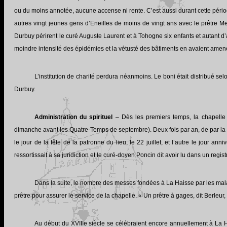
ou du moins annotée, aucune accense ni rente. C’est aussi durant cette périod
autres vingt jeunes gens d’Eneilles de moins de vingt ans avec le prêtre Me
Durbuy périrent le curé Auguste Laurent et à Tohogne six enfants et autant d’
moindre intensité des épidémies et la vétusté des bâtiments en avaient amené
L’institution de charité perdura néanmoins. Le boni était distribué sel
Durbuy.
Administration du spirituel
– Dès les premiers temps, la chapelle S
dimanche avant les Quatre-Temps de septembre). Deux fois par an, de par la f
le jour de la fête de la patronne du lieu, le 22 juillet, et l’autre le jour an
ressortissait à sa juridiction et le curé-doyen Poncin dit avoir lu dans un regi
Dans la suite, le nombre des messes fondées à La Haisse par les mala
prêtre pour assurer le service de la chapelle. « Un prêtre à gages, dit Berleur
Au début du XVIIIe siècle se célébraient encore annuellement à La 