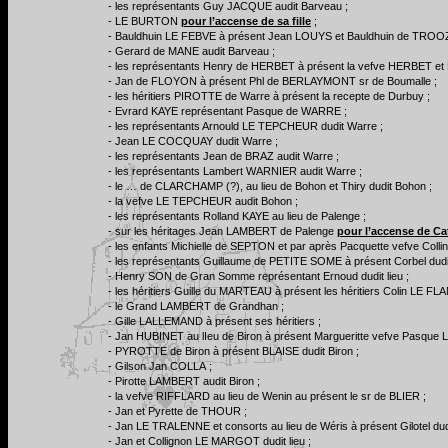
- les représentants Guy JACQUE audit Barveau ;
- LE BURTON
pour l’accense de sa fille
;
- Bauldhuin LE FEBVE à présent Jean LOUYS et Bauldhuin de TROOZ
- Gerard de MANE audit Barveau ;
- les représentants Henry de HERBET à présent la vefve HERBET et B
- Jan de FLOYON à présent Phl de BERLAYMONT sr de Boumalle ;
- les héritiers PIROTTE de Warre à présent la recepte de Durbuy ;
- Evrard KAYE représentant Pasque de WARRE ;
- les représentants Arnould LE TEPCHEUR dudit Warre ;
- Jean LE COCQUAY dudit Warre ;
- les représentants Jean de BRAZ audit Warre ;
- les représentants Lambert WARNIER audit Warre ;
- le … de CLARCHAMP (?), au lieu de Bohon et Thiry dudit Bohon ;
- la vefve LE TEPCHEUR audit Bohon ;
- les représentants Rolland KAYE au lieu de Palenge ;
- sur les héritages Jean LAMBERT de Palenge
pour l’accense de Ca
- les enfants Michielle de SEPTON et par après Pacquette vefve Co
- les représentants Guillaume de PETITE SOME à présent Corbel dudit 
- Henry SON de Gran Somme représentant Ernoud dudit lieu ;
- les héritiers Guille du MARTEAU à présent les héritiers Colin LE FL
- le Grand LAMBERT de Grandhan ;
- Gille LALLEMAND à présent ses héritiers ;
- Jan HUBINET au lIeu de Biron à présent Margueritte vefve Pasqu
- PYROTTE de Biron à présent BLAISE dudit Biron ;
- Gilson Jan COLLA ;
- Pirotte LAMBERT audit Biron ;
- la vefve RIFFLARD au lieu de Wenin au présent le sr de BLIER ;
- Jan et Pyrette de THOUR ;
- Jan LE TRALENNE et consorts au lieu de Wéris à présent Gilotel dud
- Jan et Collignon LE MARGOT dudit lieu ;