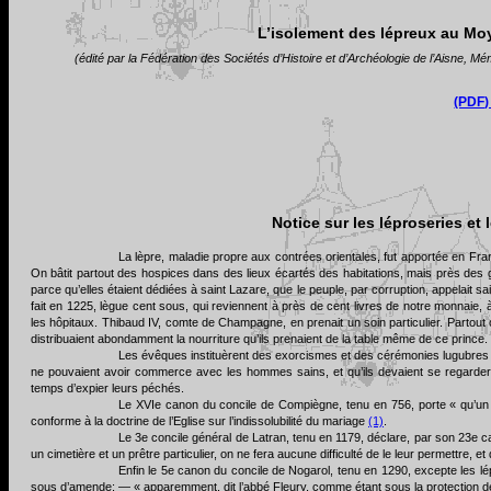
L’isolement des lépreux au Moy
(édité par la Fédération des Sociétés d’Histoire et d’Archéologie de l’Aisne,
(PDF)
Notice sur les léproseries e
La lèpre, maladie propre aux contrées orientales, fut apportée en Fran
On bâtit partout des hospices dans des lieux écartés des habitations, mais près des 
parce qu’elles étaient dédiées à saint Lazare, que le peuple, par corruption, appelait sa
fait en 1225, lègue cent sous, qui reviennent à près de cent livres de notre monnaie, 
les hôpitaux. Thibaud IV, comte de Champagne, en prenait un soin particulier. Partout o
distribuaient abondamment la nourriture qu’ils prenaient de la table même de ce prince.
Les évêques instituèrent des exorcismes et des cérémonies lugubres p
ne pouvaient avoir commerce avec les hommes sains,
et qu’ils devaient se regard
temps d’expier leurs péchés.
Le XVIe canon du concile de Compiègne, tenu en 756, porte « qu’un lé
conforme à la doctrine de l’Eglise sur l’indissolubilité du mariage
(1)
.
Le 3e concile général de Latran, tenu en 1179, déclare, par son 23e 
un cimetière et un prêtre particulier, on ne fera aucune difficulté de le leur permettre, e
Enfin le 5e canon du concile de Nogarol, tenu en 1290, excepte les lép
sous d’amende; — « apparemment, dit l’abbé Fleury, comme étant sous la protection de 