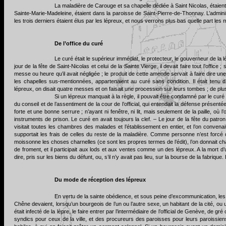
La maladière de Carouge et sa chapelle dédiée à Saint Nicolas, étaien
Sainte-Marie-Madeleine, étaient dans la paroisse de Saint-Pierre-de-Thonnay. L’adminis
les trois derniers étaient élus par les lépreux, et nous verrons plus bas quelle part les
De l’office du curé
Le curé était le supérieur immédiat, le protecteur, le gouverneur de la 
jour de la fête de Saint-Nicolas et celui de la Sainte Vierge, il devait faire tout l’offic
messe ou heure qu’il avait négligée ; le produit de cette amende servait à faire dire un
les chapelles sus-mentionnées, appartenaient au curé sans condition. Il était tenu
lépreux, on disait quatre messes et on faisait une procession sur leurs tombes ; de plus, 
Si un lépreux manquait à la règle, il pouvait être condamné par le curé à
du conseil et de l’assentiment de la cour de l’official, qui entendait la défense prés
forte et une bonne serrure ; n’ayant ni fenêtre, ni lit, mais seulement de la paille, où l
instruments de prison. Le curé en avait toujours la clef. – Le jour de la fête du patr
visitait toutes les chambres des malades et l’établissement en entier, et l’on convena
supportait les frais de celles du reste de la maladière. Comme personne n’est forcé d
moissonne les choses charnelles (ce sont les propres termes de l’édit), l’on donnait ch
de froment, et il participait aux lods et aux ventes comme un des lépreux. A la mort 
dire, pris sur les biens du défunt, ou, s’il n’y avait pas lieu, sur la bourse de la fabri
Du mode de réception des lépreux
En vertu de la sainte obédience, et sous peine d’excommunication, le
Chêne devaient, lorsqu’un bourgeois de l’un ou l’autre sexe, un habitant de la cité, ou u
était infecté de la lèpre, le faire entrer par l’intermédiaire de l’official de Genève, de gr
syndics pour ceux de la ville, et des procureurs des paroisses pour leurs paroissiens,