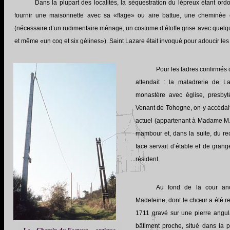
Dans la plupart des localités, la séquestration du lépreux étant ord
fournir une maisonnette avec sa «flage»
ou aire battue, une cheminée e
(nécessaire d’un rudimentaire ménage, un costume d’étoffe grise avec quelq
et même «un coq et six gélines»). Saint Lazare était invoqué pour adoucir les
Pour les ladres confirmés 
attendait : la maladrerie de L
monastère avec église, presbyt
Venant de Tohogne, on y accédait 
actuel (appartenant à Madame M.
mambour et, dans la suite, du rect
face servait d’étable et de grang
résident.
Au fond de la cour anc
Madeleine, dont le chœur a été re
1711 gravé sur
une pierre angul
bâtiment proche, situé dans la pa