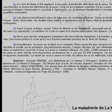
(1)
Le nom de lèpre a été appliqué à peu près à toutes les affections de la peau. To
cancéreuses et toutes les affections de la peau. C’est ce qui explique comment il a pu y avoir
pourquoi lorsque l’observation a succédé à l’ignorance, on vit diminuer rapidement et ensuit
qualifiées autrement.
(2)
Les lépreux bénéficiaient alors de bien peu de remèdes efficaces. Dans un dictio
Viorne : selon Dioscoride, les feuilles étant pilées et appliquées sur la lèpre, elles la guéri
suffoquées.
(3)
Saint Lazare, évêque, martyr. Frère de Marthe et de Madeleine, ressuscité par le C
de saint Luc (parabole). La tradition en a fait un saint et le donne pour patron des lépreux. C
(4)
Dans pas mal de campagnes subsistent des lieux-dits (la maladrèye à Enneilles,
Izier. Ces noms portent à croire qu’il y eut d’autres ladreries proches de la Terre de Durbuy.
(5)
Actuellement, les jours de la lèpre sont comptés. Fléau parmi les plus anciens e
identifie le bacille qui la provoque (mycobacterium leprae). L’étape décisive de son éli
alors un traitement court (de 6 mois à 2 ans) et vraiment efficace. En 1991, l’OMS parvient 
de pays du tiers monde sont descendus au-dessous de 1 cas par 10.000 habitants. Un peu 
incapacités résiduelles. La moitié de ceux-ci vivent en Inde. Au début de ce 3e millénaire, il 
Sources
: Germain NINANE, «La Maladrerie de La Haisse à Tohogne», Bulletin de l
ladrerie de La Hesse à Tohogne - Du Moyen Age à la fin de l’ancien régime», Annales de l’In
Saint-Hubert. – Albert d’HAENENS, «Un passé pour 10 millions de Belges» (bibliocassettes), A
Pierre Machuel et Jean Racine, libraires), 1782. – Christian C. SENEN, Revue Télépro, n
«Histoire, contes et légendes du Pays de Durbuy», 1980.
La maladrerie de La 