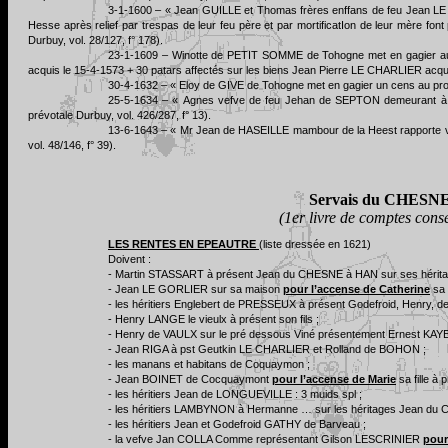
3-1-1600 – « Jean GUILLE et Thomas frères enffans de feu Jean LE
Hesse après relief par trespas de leur feu père et par mortificatIon de leur mère f
Durbuy, vol. 28/127, f° 178).
23-1-1609 – Winotte de PETIT SOMME de Tohogne met en gagier au p
acquis le 15-4-1573 + 30 patars affectés sur les biens Jean Pierre LE CHARLIER acq
30-4-1632 – « Eloy de GIVE de Tohogne met en gagier un cens au profi
25-5-1634 – « Agnes vefve de feu Jehan de SEPTON demeurant à
prévotale Durbuy, vol. 426/287, f° 13).
13-6-1643 – « Mr Jean de HASEILLE mambour de la Heest rapporte 
vol. 48/146, f° 39).
Servais du CHESNE
(1er livre de comptes cons
LES RENTES EN EPEAUTRE
(liste dressée en 1621)
Doivent :
- Martin STASSART à présent Jean du CHESNE à HAN sur ses héritages
- Jean LE GORLIER sur sa maison
pour l’accense de Catherine
sa 
- les héritiers Englebert de PRESSEUX à présent Godefroid, Henry,
- Henry LANGE le vieulx à présent son fils ;
- Henry de VAULX sur le pré dessous Viné présentement Ernest KAYE
- Jean RIGA à pst Geutkin LE CHARLIER et Rolland de BOHON ;
- les manans et habitans de Coquaymon ;
- Jean BOINET de Cocquaymont
pour l’accense de Marie
sa fille 
- les héritiers Jean de LONGUEVILLE : 3 muids spl ;
- les héritiers LAMBYNON à Hermanne … sur les héritages Jean d
- les héritiers Jean et Godefroid GATHY de Barveau ;
- la vefve Jan COLLA Comme représentant Gilson LESCRINIER
pour