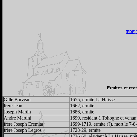
(PDF) 
Ermites et rec
Gille Barveau
1655, ermite La Haisse
frère Jean
1662, ermite
Joseph Martin
1686, ermite
André Martini
1699, résidant à Tohogne et venan
frère Joseph Eremita
1699-1719, ermite (?), mort le 7-8
frère Joseph Legros
1728-29, ermite
1736-60, résidant à La Haisse, prê