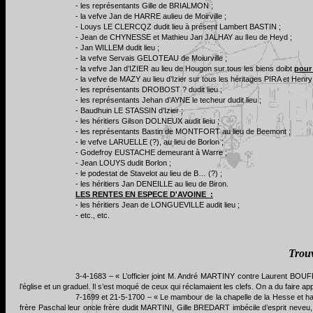
- les représentants Gille de BRIALMON ;
- la vefve Jan de HARRE aulieu de Moirville ;
- Louys LE CLERCQZ dudit lieu à présent Lambert BASTIN ;
- Jean de CHYNESSE et Mathieu Jan JALHAY au lIeu de Heyd ;
- Jan WILLEM dudit lieu ;
- la vefve Servais GELOTEAU de Moiurville ;
- la vefve Jan d’IZIER au lieu de Hougon sur tous les biens doibt
pour
- la vefve de MAZY au lieu d’Izier sur tous les héritages PIRA et He
- les représentants DROBOST ? dudit lieu ;
- les représentants Jehan d’AYNE le techeur dudit lieu ;
- Baudhuin LE STASSIN d’Izier ;
- les héritiers Gilson DOLNEUX audit lieiu ;
- les représentants Bastin de MONTFORT au lieu de Beemont ;
- le vefve LARUELLE (?), au lieu de Borlon ;
- Godefroy EUSTACHE demeurant à Warre ;
- Jean LOUYS dudit Borlon ;
- le podestat de Stavelot au lieu de B… (?) ;
- les héritiers Jan DENEILLE au lieu de Biron.
LES RENTES EN ESPECE D'AVOINE :
- les héritiers Jean de LONGUEVILLE audit lieu ;
- etc., etc.
Trouv
3-4-1683 – « L’officier joint M. André MARTINY contre Laurent BO
l’église et un graduel. Il s’est moqué de ceux qui réclamaient les clefs. On a du faire
7-1699 et 21-5-1700 – « Le mambour de la chapelle de la Hesse et hau
frère Paschal leur oncle frère dudit MARTINI, Gille BREDART imbécile d’esprit n