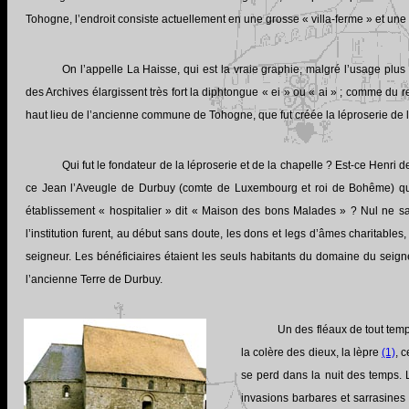
Tohogne, l’endroit consiste actuellement en une grosse « villa-ferme » et une
On l’appelle La Haisse, qui est la vraie graphie, malgré l’usage plu
des Archives élargissent très fort la diphtongue « ei » ou « ai » ; comme du r
haut lieu de l’ancienne commune de Tohogne, que fut créée la léproserie de 
Qui fut le fondateur de la léproserie et de la chapelle ? Est-ce Henr
ce Jean l’Aveugle de Durbuy (comte de Luxembourg et roi de Bohême) qui,
établissement « hospitalier » dit « Maison des bons Malades » ? Nul ne sait
l’institution furent, au début sans doute, les dons et legs d’âmes charitable
seigneur. Les bénéficiaires étaient les seuls habitants du domaine du seign
l’ancienne Terre de Durbuy.
Un des fléaux de tout tem
la colère des dieux, la lèpre
(1)
, 
se perd dans la nuit des temps. 
invasions barbares et sarrasines 