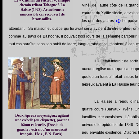
Le « Chemin du Facteur », antique
chemin reliant Tohogne à La
Viné, de l’autre côté de la grand
Haisse (1973). Actuellement
courant du XVIIIe siècle, devait 
inaccessible car recouvert de
broussailles.
les uns des autres.
(4)
Le pauvre 
attendant... Sa maison et tout ce qui lui avait servi avaient dû être brûlés ; o
comme au pays de Bastogne, il pouvait trois jours de la semaine parcourir la
tout cas paraître sans son habit de ladre, longue robe grise, manteau à capuch
Il lui était interdit de so
aucune église autre que sa chape
quelqu’un lorsqu’il était «sous le
lépreux avaient à La Haisse leur 
La Haisse a rendu d’inap
quatre cours (Barvaux, Wéris, G
Deux lépreux moyenâgeux agitant
localités circonvoisines. L’établ
une crécelle (ou cliquette), portant
bâton et écuelle. (Dessin de
universelle épidémie de 1348. Dura
gauche : extrait d’un manuscrit
peu enviable existence. D’après 
français, 15e s., B.N. Paris)..