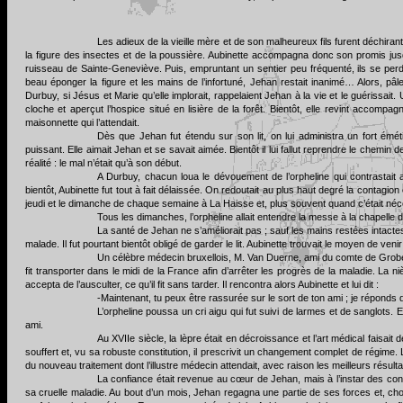
Les adieux de la vieille mère et de son malheureux fils furent déchirant
la figure des insectes et de la poussière. Aubinette accompagna donc son promis jusqu
ruisseau de Sainte-Geneviève. Puis, empruntant un sentier peu fréquenté, ils se perdire
beau éponger la figure et les mains de l’infortuné, Jehan restait inanimé… Alors, pâ
Durbuy, si Jésus et Marie qu’elle implorait, rappelaient Jehan à la vie et le guérissait.
cloche et aperçut l’hospice situé en lisière de la forêt. Bientôt, elle revint accompa
maisonnette qui l’attendait.
Dès que Jehan fut étendu sur son lit, on lui administra un fort éméti
puissant. Elle aimait Jehan et se savait aimée. Bientôt il lui fallut reprendre le chemin 
réalité : le mal n’était qu’à son début.
A Durbuy, chacun loua le dévouement de l’orpheline qui contrastait 
bientôt, Aubinette fut tout à fait délaissée. On redoutait au plus haut degré la contagion
jeudi et le dimanche de chaque semaine à La Haisse et, plus souvent quand c’était néce
Tous les dimanches, l’orpheline allait entendre la messe à la chapelle
La santé de Jehan ne s’améliorait pas ; sauf les mains restées intactes, 
malade. Il fut pourtant bientôt obligé de garder le lit. Aubinette trouvait le moyen de veni
Un célèbre médecin bruxellois, M. Van Duerne, ami du comte de Grobend
fit transporter dans le midi de la France afin d’arrêter les progrès de la maladie. La n
accepta de l’ausculter, ce qu’il fit sans tarder. Il rencontra alors Aubinette et lui dit :
-Maintenant, tu peux être rassurée sur le sort de ton ami ; je réponds 
L’orpheline poussa un cri aigu qui fut suivi de larmes et de sanglots.
ami.
Au XVIIe siècle, la lèpre était en décroissance et l’art médical faisa
souffert et, vu sa robuste constitution, il prescrivit un changement complet de régime. L’
du nouveau traitement dont l’illustre médecin attendait, avec raison les meilleurs résulta
La confiance était revenue au cœur de Jehan, mais à l’instar des conv
sa cruelle maladie. Au bout d’un mois, Jehan regagna une partie de ses forces et, cho