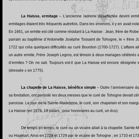
La Haisse, ermitage
– L’ancienne ladrerie désaffectée devint ermit
ermitages étaient très fréquents autrefois. Dans les environs, il y en avait no
En 1661, un ermite est cité comme résidant à La Haisse : Jean, frère de Rob
parrain au baptême d’Antoinette Josèphe Tossaint de Tohogne, le « frère Jos
1722 qui créa quelques difficultés au curé Bourdon (1700-1727). L’affaire 
un autre ermite, Frère Joseph Legros, est témoin à deux mariages célébrés e
d’ermites ? On ne sait. Toujours est-il que La Haisse est encore désignée 
(dressée ± en 1775).
La chapelle de La Haisse, bénéfice simple
– Outre l’anniversaire 
sa fondation, ont persisté les deux messes que le curé de Tohogne devait céléb
paroisse. Le jour de la Sainte-Madeleine, le curé, son chapelain et son marguil
La Haisse (en 1676, 18 patars ; pour honoraires au curé, un écu).
De temps en temps, le curé ou un vicaire allait à la chapelle Sainte-
ou Houmart. Ainsi en 1728 et 1729 par le vicaire de Tohogne ; en 1733 et 1736