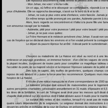
Elle repoussa doucement la vieille femme et pénétra avec elle à l’intéri
- Mon Jehan, me voici ! s’écria-t-elle.
Un cri aigu, où l’effroi et le désespoir se confondaient, répondit à ce 
yeux d’Aubinette. Elle se rapprocha davantage, s’assit sur le bord du lit et lui dit :
- Jehan, ne suis-je plus votre amie d’enfance, votre fiancée. Jamais j
En même temps qu’elle prononçait ces paroles, Aubinette parvint à éc
Alors, leurs regards se rencontrèrent et il fallut à la jeune fille une
son amoureux ravagé par la maladie.
- Aubinette, pitié pour votre jeunesse ! pitié pour votre beauté ! piti
- Jehan, je ne puis vous quittez.
Le Frère Hermant et le médecin arrivèrent chez Jehan. Il avait non seu
cas de l’espèce qui se déclarait dans les environs et si l’on voulait prévenir la contagion 
Le départ du pauvre lépreux fut arrêté : il devait partir le surlendemain
L’hospice ou maladrerie de La Haisse est situé au nord et à une lie
embrasse un paysage grandiose, un immense horizon : d’un côté les vagues de verdure 
la plupart incultes, surgissent de toutes parts pour compléter ce magnifique tableau
l’accabler du poids de sa majesté sévère et lui imposer l’épreuve salutaire de la piété e
Des bois de sapins, des touffes de genévriers, quelques champs conq
repose de ses labeurs et y puise la force pour les recommencer. Quelques murs intacts,
hospice de La Haisse.
Il résulte d’une notice manuscrite et d’une correspondance de 1593 qu
Le bâtiment principal était entouré de maisonnettes pour le logemen
autres personnes charitables consistaient annuellement en 31 muids d’épeautre et 6,5 mu
les titres de la fondation, le curé de Tohogne avait droit pour les messes qu’il disa
chapelle était prélevé sur les revenus dont il fallait déduire aussi 4 muids pour le mamb
Le surplus des rentes et des revenus, lorsqu’il n’y avait pas de mal
quatre cours dépendantes de la seigneurie. Le seigneur donnait des instructions à 
devant les prévôts et échevins de la cour de Durbuy, en présence du seigneur du lieu.