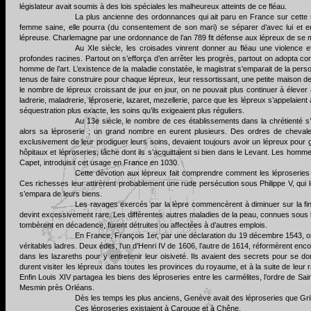
législateur avait soumis à des lois spéciales les malheureux atteints de ce fléau.
La plus ancienne des ordonnances qui ait paru en France sur cette 
femme saine, elle pourra (du consentement de son mari) se séparer d’avec lui et e
lépreuse. Charlemagne par une ordonnance de l’an 789 fit défense aux lépreux de se m
Au XIe siècle, les croisades vinrent donner au fléau une violence et 
profondes racines. Partout on s’efforça d’en arrêter les progrès, partout on adopta c
homme de l’art. L’existence de la maladie constatée, le magistrat s’emparait de la person
tenus de faire construire pour chaque lépreux, leur ressortissant, une petite maison de 
le nombre de lépreux croissant de jour en jour, on ne pouvait plus continuer à élev
ladrerie, maladrerie, léproserie, lazaret, mezellerie, parce que les lépreux s’appelaien
séquestration plus exacte, les soins qu’ils exigeaient plus réguliers.
Au 13e siècle, le nombre de ces établissements dans la chrétienté s’
alors sa léproserie ; un grand nombre en eurent plusieurs. Des ordres de chevale
exclusivement de leur prodiguer leurs soins, devaient toujours avoir un lépreux pour
hôpitaux et léproseries, tâche dont ils s’acquittaient si bien dans le Levant. Les homm
Capet, introduisit cet usage en France en 1030.
Cette dévotion aux lépreux fait comprendre comment les léproseries p
Ces richesses leur attirèrent probablement une rude persécution sous Philippe V, qui 
s’empara de leurs biens.
Les ravages exercés par la lèpre commencèrent à diminuer sur la fin d
devint excessivement rare. Les différentes autres maladies de la peau, connues sous l
tombèrent en décadence, furent détruites ou affectées à d’autres emplois.
En France, François 1er, par une déclaration du 19 décembre 1543, ord
véritables ladres. Deux édits, l’un d’Henri IV de 1606, l’autre de 1614, réformèrent enc
dans les lazareths pour y entretenir leur oisiveté. Ils avaient des secrets pour se 
durent visiter les lépreux dans toutes les provinces du royaume, et à la suite de leur 
Enfin Louis XIV partagea les biens des léproseries entre les carmélites, l’ordre de Sai
Mesmin près Orléans.
Dès les temps les plus anciens, Genève avait des léproseries que Gril
Ces léproseries existaient à Carouge et à Chêne.