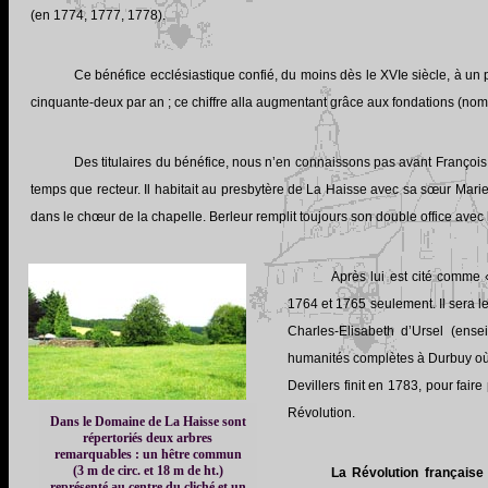
(en 1774, 1777, 1778).
Ce bénéfice ecclésiastique confié, du moins dès le XVIe siècle, à un 
cinquante-deux par an ; ce chiffre alla augmentant grâce aux fondations (nomb
Des titulaires du bénéfice, nous n’en connaissons pas avant François 
temps que recteur. Il habitait au presbytère de La Haisse avec sa sœur Marie
dans le chœur de la chapelle. Berleur remplit toujours son double office avec
Après lui est cité comme 
1764 et 1765 seulement. Il sera le
Charles-Elisabeth d’Ursel (ens
humanités complètes à Durbuy où l
Devillers finit en 1783, pour fair
Révolution.
Dans le Domaine de La Haisse sont
répertoriés deux arbres
remarquables : un hêtre commun
(3 m de circ. et 18 m de ht.)
La Révolution française
représenté au centre du cliché et un