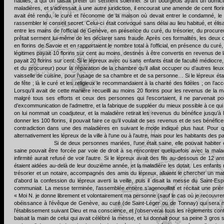
habiles, à qui on faisait prêter un serment solennel. Si un bourgeois ayant un domici
maladières, et s’adressait à une autre juridiction, il encourait une amende de cent flori
avait été rendu, le curé et l’économe de la maison où devait entrer le condamné, le t
rassembler le conseil secret. Celui-ci était convoqué sans délai au lieu habitué, et éli
entre les mains de l’official de Genève, en présence du curé, du trésorier, du procur
prêtait serment lui-même de les déclarer sans fraude. Après ces formalités, les deux c
en florins de Savoie et en rapportaient le nombre total à l’official, en présence du cur
légitimes payait 10 florins sur cent au moins, destinés à être convertis en revenus de la
payait 20 florins sur cent. Si le lépreux avec ou sans enfants était de faculté médiocre, 
et du procureur) pour la réparation de la chambre qu’il allait occuper ou d’autres li
vaisselle de cuisine, pour l’usage de sa chambre et de sa personne… Si le lépreux était t
de fête ; là le curé et les religieux le recommandaient à la charité des fidèles ; on l’
Lorsqu’il avait de cette manière recueilli au moins 20 florins pour les revenus de la m
malgré tous ses efforts et ceux des personnes qui l’escortaient, il ne parvenait p
d’excommunication de l’admettre, et la fabrique de suppléer du mieux possible à ce qui ma
on lui nommait un coadjuteur, et la maladière retirait les revenus du bénéfice jusqu’à l
donner les 100 florins, il pouvait faire ce qu’il voulait de ses revenus et de ses bénéfic
contradiction dans une des maladières en suivant le mode indiqué plus haut. Pour qu
alternativement les lépreux de la ville à l’une ou à l’autre, mais pour les habitants des 
Si de deux personnes mariées, l’une était saine, elle pouvait habit
saine pouvait être forcée par voie de droit à se rencontrer quelquefois avec la mala
infirmité aurait refusé de voir l’autre. Si le lépreux avait des fils au-dessous de 12 a
étaient aidées au-delà de leur douzième année, et la maladière les dotait. Les enfants 
trésorier et un notaire, accompagnés des amis du lépreux, allaient le chercher un matin 
d’abord la confession du lépreux averti la veille, puis il disait la messe du Saint
communiait. La messe terminée, l’assemblée entière s’agenouillait et récitait une pri
« Moi N. je donne librement et volontairement ma personne (sauf le cas où je recouvrer
obéissance à l’évêque de Genève, au curé (de Saint-Léger ou de Tonnay) qui sera n
l’établissement suivant Dieu et ma conscience, et j’observerai tous les règlements conte
baisait la main de celui qui avait célébré la messe, et lui donnait pour sa peine 3 gros s’i