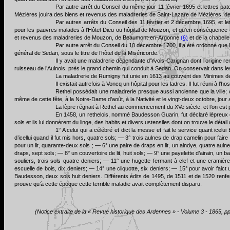
Par autre arrêt du Conseil du même jour 11 février 1695 et lettres pate
Mézières jouira des biens et revenus des maladreries de Saint-Lazare de Mézières, de
Par autres arrêts du Conseil des 11 février et 2 décembre 1695, et lett
pour les pauvres malades à l’Hôtel-Dieu ou hôpital de Mouzon; et qu’en conséquence des
et revenus des maladreries de Mouzon, de Beaumont-en-Argonne
(6)
et de la chapell
Par autre arrêt du Conseil du 10 décembre 1700, il a été ordonné que l
général de Sedan, sous le titre de l’hôtel de la Miséricorde.
Il y avait une maladrerie dépendante d’Yvois-Carignan dont l’origine re
ruisseau de l’Aulnois, près le grand chemin qui conduit à Sedan. On conservait dans les
La maladrerie de Rumigny fut unie en 1613 au couvent des Minimes d
Il existait autrefois à Voncq un hôpital pour les ladres. Il fut réuni à 
Rethel possédait une maladrerie presque aussi ancienne que la ville;
même de cette fête, à la Notre-Dame d’août, à la Nativité et le vingt-deux octobre, jour
La lèpre régnait à Rethel au commencement du XVe siècle, et l’on est port
En 1458, un rethelois, nommé Baudesson Guarin, fut déclaré lépreux et
sols et ils lui donnèrent du linge, des habits et divers ustensiles dont on trouve le déta
1° A celui qui a célébré et dict la messe et fait le service quant icel
d’icellui quand il fut mis hors, quatre sols; — 3° trois aulnes de drap camelin pour faire
pour un lit, quarante-deux sols ; — 6° une paire de draps en lit, un aindye, quatre auln
draps, sept sols; — 8° un couvertoire de lit, huit sols; — 9° une payelette d’airain, un 
souliers, trois sols quatre deniers; — 11° une hugette fermant à clef et une cramière
escuelle de bois, dix deniers; — 14° une cliquotte, six deniers; — 15° pour avoir faict un
Baudesson, deux sols huit deniers. Différents édits de 1495, de 1511 et de 1520 renferm
prouve qu’à cette époque cette terrible maladie avait complètement disparu.
(Notice extraite de la « Revue historique des Ardennes » - Volume 3 - 1865, p