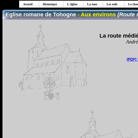
Accueil
Historique
L'église
La tour
Les nefs
Le choe
Eglise romane de Tohogne
- Aux environs
(Route 
La route médi
André
(PDF) 