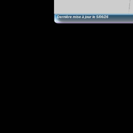
Dernière mise à jour le
5/06/26
EditRegion5
1/12/13