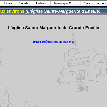
La tour
Les nefs
Le choeur
Avant et après 75
Expos
Aux envir
Aux environs
(L'église Sainte-Marguerite d'Eneille)
L'église Sainte-Marguerite de Grande-Eneille
(PDF) Téléchargeable (5.7 Mo)