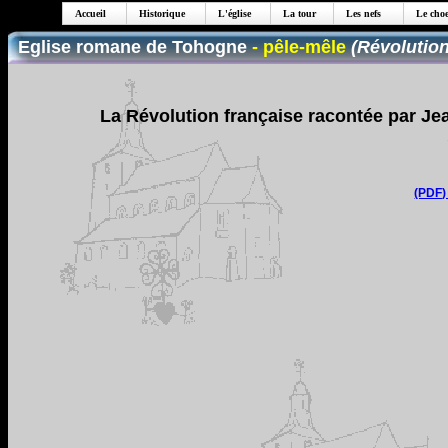
Accueil
Historique
L'église
La tour
Les nefs
Le choe
Eglise romane de Tohogne
- pêle-mêle
(Révolution
La Révolution française racontée par J
(PDF)