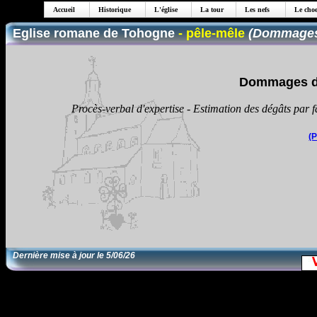
Accueil
Historique
L'église
La tour
Les nefs
Le choe
Eglise romane de Tohogne
- pêle-mêle
(
Dommages 
Dommages de
Procès-verbal d'expertise - Estimation des dégâts par f
(
Dernière mise à jour le
5/06/26
EditRegion5
15/12/23